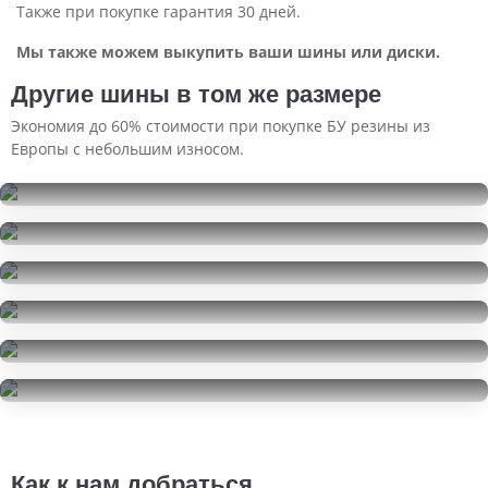
Также при покупке гарантия 30 дней.
Мы также можем выкупить ваши шины или диски.
Другие шины в том же размере
Экономия до 60% стоимости при покупке БУ резины из
Европы с небольшим износом.
Atlas Batman A50 SUV
225/60R18
Atlas Batman A50 SUV
4000
за 1 шт.
225/60R18
Atlas Batman A50 SUV
8000
за 2 шт.
225/60R18
ChaoYang SU318A
15000
за 4 шт.
225/60R18
Nokian Tyres Hakkapeliitta 7 SUV
2500
за 1 шт.
225/60R18
Pirelli Scorpion Verde
25000
за 4 шт.
225/60R18
25000
за 4 шт.
Как к нам добраться