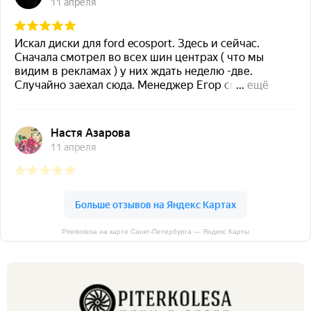
Piterkolesa на карте Санкт‑Петербурга — Яндекс Карты