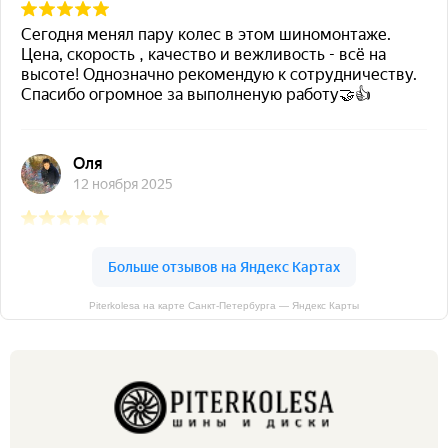
Piterkolesa на карте Санкт‑Петербурга — Яндекс Карты