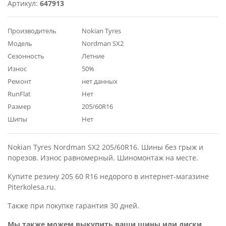
Артикул:
647913
Производитель
Nokian Tyres
Модель
Nordman SX2
Сезонность
Летние
Износ
50%
Ремонт
нет данных
RunFlat
Нет
Размер
205/60R16
Шипы
Нет
Nokian Tyres Nordman SX2 205/60R16. Шины без грыж и
порезов. Износ равномерный. Шиномонтаж на месте.
Купите резину 205 60 R16 недорого в интернет-магазине
Piterkolesa.ru.
Также при покупке гарантия 30 дней.
Мы также можем выкупить ваши шины или диски.