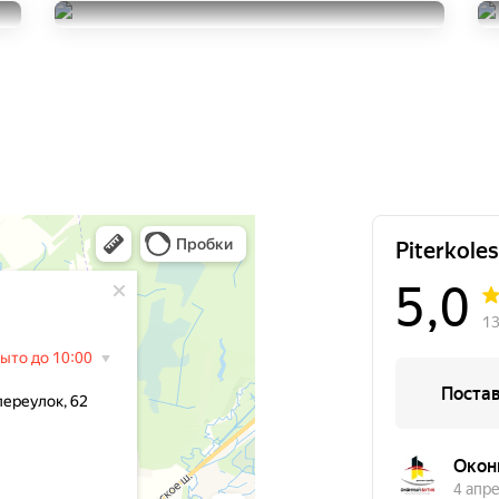
205/60R16
Viatti Brina Nordico V-522
20000
за 4 шт.
205/60R16
8000
за 4 шт.