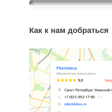
205/60R16
Kumho WinterCraft Ice WI32
32000
за 4 шт.
205/60R16
27000
за 4 шт.
Как к нам добраться