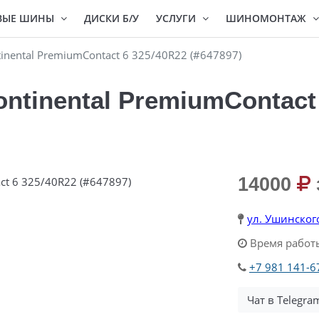
ВЫЕ ШИНЫ
ДИСКИ Б/У
УСЛУГИ
ШИНОМОНТАЖ
nental PremiumContact 6 325/40R22 (#647897)
ntinental PremiumContact 
14000
ул. Ушинског
Время работы
+7 981 141-6
Чат в Telegra