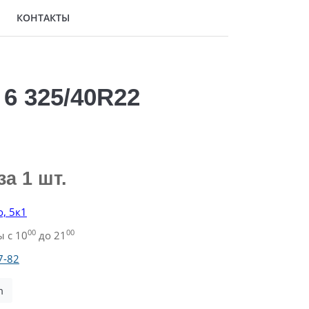
КОНТАКТЫ
6 325/40R22
за 1 шт.
о, 5к1
00
00
 с 10
до 21
7-82
m