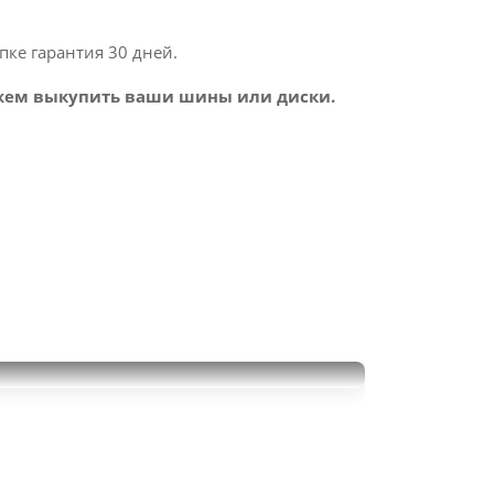
пке гарантия 30 дней.
ем выкупить ваши шины или диски.
Continental SportContact 6
325/40R22
20000
за 2 шт.