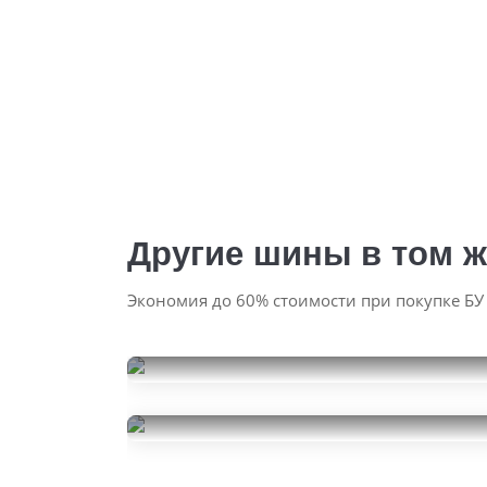
Другие шины в том ж
Экономия до 60% стоимости при покупке БУ
Continental
PremiumContact 6
Michelin Pilot Alpin 5 SUV
325/40R22
14000
325/40R22
за 1 шт.