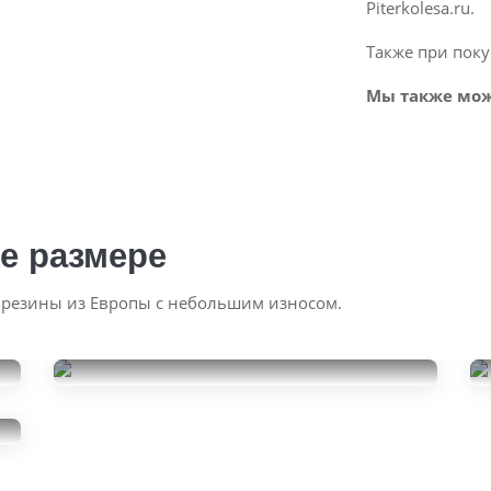
Piterkolesa.ru.
Также при поку
Мы также мож
е размере
 резины из Европы с небольшим износом.
Continental
PremiumContact 6
325/40R22
50000
за 2 шт.