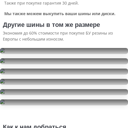
Также при покупке гарантия 30 дней.
Мы также можем выкупить ваши шины или диски.
Другие шины в том же размере
Экономия до 60% стоимости при покупке БУ резины из
Европы с небольшим износом.
Kumho WinterCraft Ice WI32
205/60R16
Viatti Brina Nordico V-522
27000
за 4 шт.
205/60R16
Laufenn S Fit EQ+
8000
за 4 шт.
205/60R16
Hankook kinergy eco 2 k435
2000
за 1 шт.
205/60R16
Hankook kinergy eco 2 k435
5000
за 2 шт.
205/60R16
Sailun Atrezzo Elite
10000
за 4 шт.
205/60R16
8500
за 2 шт.
Как к нам добраться