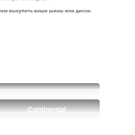
ем выкупить ваши шины или диски.
Pirelli Winter SottoZero 3
275/35R19
16000
Continental
за 2 шт.
ContiWinterContact TS
860S
275/35R19