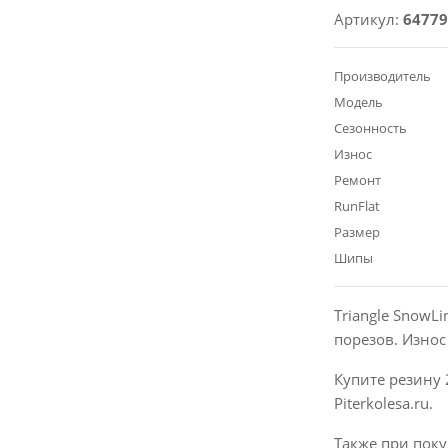
Артикул:
64779
Производитель
Модель
Сезонность
Износ
Ремонт
RunFlat
Размер
Шипы
Triangle SnowL
порезов. Изно
Купите резину 
Piterkolesa.ru.
Также при поку