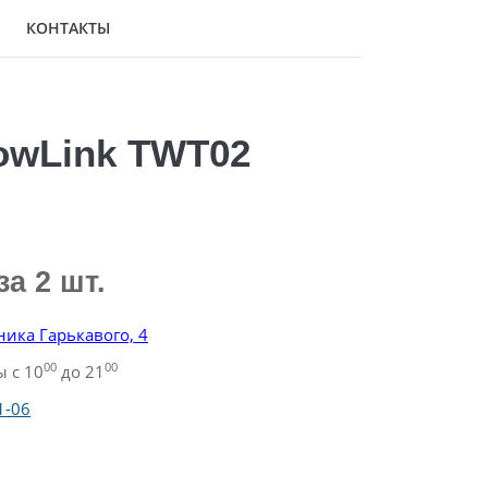
КОНТАКТЫ
owLink TWT02
за 2 шт.
ника Гарькавого, 4
00
00
 с 10
до 21
1-06