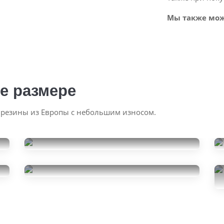
Мы также мож
е размере
 резины из Европы с небольшим износом.
Continental
ExtremeContact DWS
Yokohama Advan Sport
275/35R19
19000
V105
за 2 шт.
275/35R19
12000
за 2 шт.