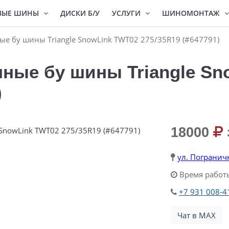
ВЫЕ ШИНЫ
ДИСКИ Б/У
УСЛУГИ
ШИНОМОНТАЖ
 бу шины Triangle SnowLink TWT02 275/35R19 (#647791)
ные бу шины Triangle Sn
)
18000
ул. Погранич
Время работы
+7 931 008-4
Чат в MAX