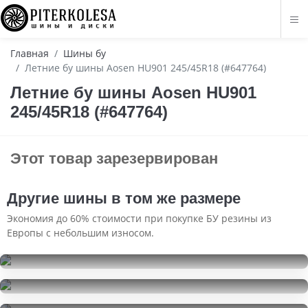
Главная
Шины бу
Летние бу шины Aosen HU901 245/45R18 (#647764)
Летние бу шины Aosen HU901
245/45R18 (#647764)
Этот товар зарезервирован
Другие шины в том же размере
Экономия до 60% стоимости при покупке БУ резины из
Европы с небольшим износом.
Continental ContiSportContact 3
245/45R18
Pirelli Powergy
19999
за 4 шт.