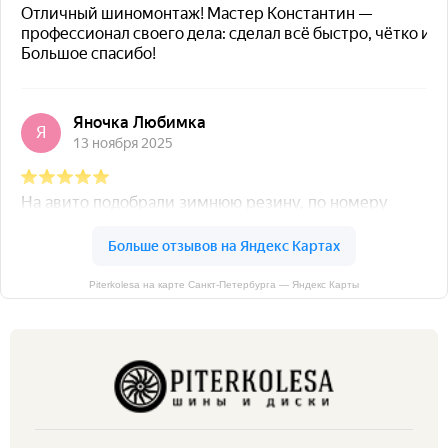
Piterkolesa на карте Санкт‑Петербурга — Яндекс Карты