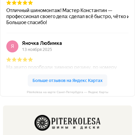
Piterkolesa на карте Санкт‑Петербурга — Яндекс Карты