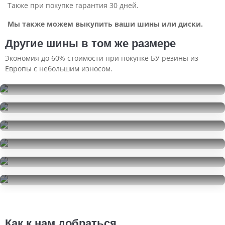
Также при покупке гарантия 30 дней.
Мы также можем выкупить ваши шины или диски.
Другие шины в том же размере
Экономия до 60% стоимости при покупке БУ резины из
Европы с небольшим износом.
Goodyear Eagle Sport
195/65R15
Goodyear Eagle Sport
5000
за 2 шт.
195/65R15
Nokian Tyres Nordman 8
10000
за 4 шт.
195/65R15
Viatti Brina V-521
9000
за 4 шт.
195/65R15
Pirelli Cinturato P1 Verde
10000
за 4 шт.
195/65R15
GT Radial Champiro IcePro 3
7000
за 2 шт.
195/65R15
15000
за 4 шт.
Как к нам добраться