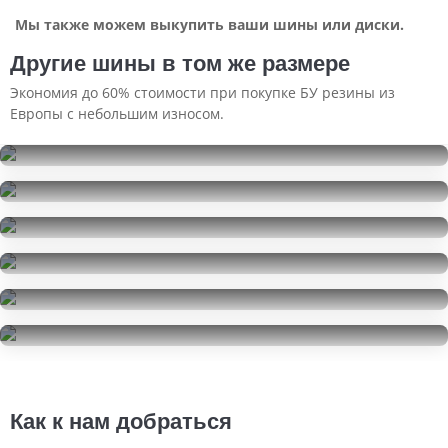
Мы также можем выкупить ваши шины или диски.
Другие шины в том же размере
Экономия до 60% стоимости при покупке БУ резины из
Европы с небольшим износом.
Continental IceContact 2
235/55R18
Continental IceContact 2
12500
за 2 шт.
235/55R18
Cooper Evolution CTT
25000
за 4 шт.
235/55R18
Cooper Evolution CTT
7500
за 2 шт.
235/55R18
Yokohama BluEarth AE50
14000
за 4 шт.
235/55R18
Cooper Evolution CTT
5000
за 1 шт.
235/55R18
4000
за 1 шт.
Как к нам добраться