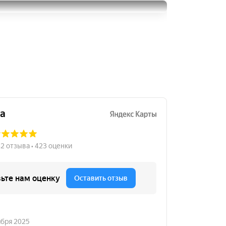
295/40R21
Ikon Tyres Autograph Ultra
30150
за 2 шт.
2
295/40R21
105096
за 4 шт.