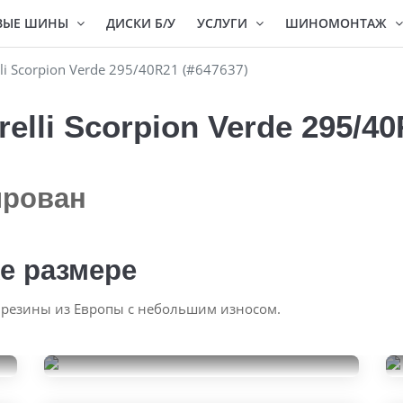
ВЫЕ ШИНЫ
ДИСКИ Б/У
УСЛУГИ
ШИНОМОНТАЖ
li Scorpion Verde 295/40R21 (#647637)
elli Scorpion Verde 295/40
ирован
е размере
 резины из Европы с небольшим износом.
Armstrong Tru-Trac SU