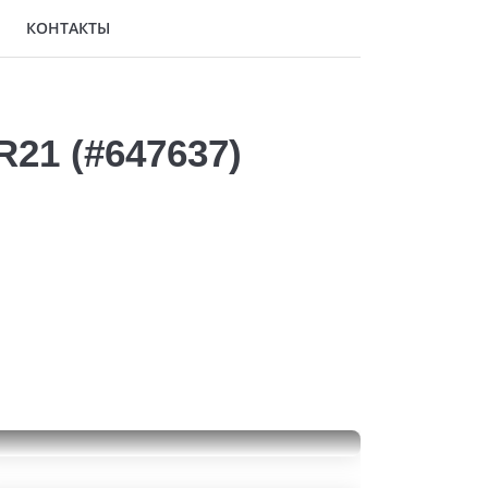
КОНТАКТЫ
R21 (#647637)
Armstrong Tru-Trac SU