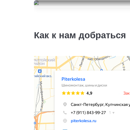
295/40R21
Armstrong Tru-Trac SU
30000
за 2 шт.
295/40R21
60300
за 4 шт.
Как к нам добраться