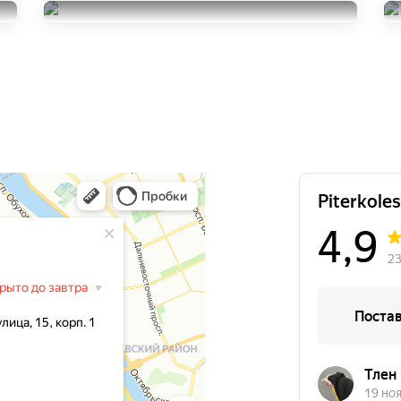
295/40R21
Ikon Tyres Autograph Ultra
15072
за 1 шт.
2
295/40R21
26274
за 1 шт.