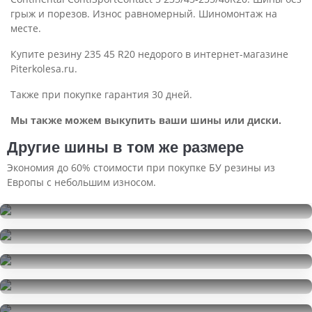
грыж и порезов. Износ равномерный. Шиномонтаж на
месте.
Купите резину 235 45 R20 недорого в интернет-магазине
Piterkolesa.ru.
Также при покупке гарантия 30 дней.
Мы также можем выкупить ваши шины или диски.
Другие шины в том же размере
Экономия до 60% стоимости при покупке БУ резины из
Европы с небольшим износом.
Pirelli Scorpion Verde
235/45R20
Nokian Tyres Hakkapeliitta 10
32500
за 4 шт.
235/45R20
Nokian Tyres Hakkapeliitta 10 EV
25250
за 1 шт.
235/45R20
Continental ContiSportContact 5
101000
за 4 шт.