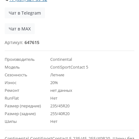
Чат в Telegram
Чат в MAX
Артикул:
647615
Производитель
Continental
Модель
ContiSportContact 5
Сезонность
Летние
Износ
20%
Ремонт
нет данных
RunFlat
Нет
Размер (передние)
235/45R20
Размер (задние)
255/40R20
Шипы
Нет
Continental ContiSportContact 5 235/45-255/40R20. Шины без