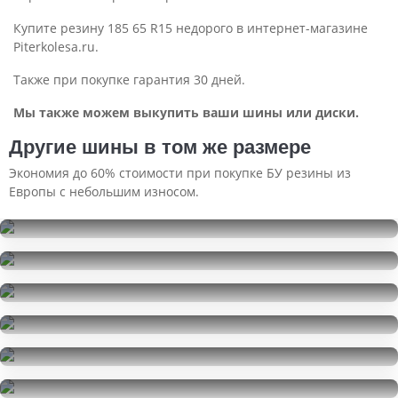
Купите резину 185 65 R15 недорого в интернет-магазине
Piterkolesa.ru.
Также при покупке гарантия 30 дней.
Мы также можем выкупить ваши шины или диски.
Другие шины в том же размере
Экономия до 60% стоимости при покупке БУ резины из
Европы с небольшим износом.
Pirelli Formula Energy
185/65R15
Pirelli Formula Energy
5000
за 2 шт.
185/65R15
Michelin X-Ice Xi3
10000
за 4 шт.
185/65R15
Cordiant Snow Cross
16000
за 4 шт.
185/65R15
Nokian Tyres Nordman 7
7500
за 2 шт.
185/65R15