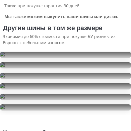
Также при покупке гарантия 30 дней.
Мы также можем выкупить ваши шины или диски.
Другие шины в том же размере
Экономия до 60% стоимости при покупке БУ резины из
Европы с небольшим износом.
Pirelli Formula Energy
185/65R15
Pirelli Formula Energy
5000
за 2 шт.
185/65R15
Michelin X-Ice Xi3
10000
за 4 шт.
185/65R15
Cordiant Snow Cross
16000
за 4 шт.
185/65R15
Nokian Tyres Nordman 7
7500
за 2 шт.
185/65R15
Cordiant Snow Cross
2000
за 1 шт.
185/65R15
3500
за 1 шт.