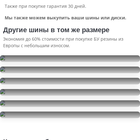
Также при покупке гарантия 30 дней.
Мы также можем выкупить ваши шины или диски.
Другие шины в том же размере
Экономия до 60% стоимости при покупке БУ резины из
Европы с небольшим износом.
Continental PremiumContact 6
245/45R19
Pirelli Ice Zero 2
15000
за 2 шт.
245/45R19
Pirelli Ice Zero 2
6500
за 1 шт.
245/45R19
Pirelli P Zero
32000
за 4 шт.
245/45R19
Pirelli Ice Zero
13500
за 2 шт.
245/45R19
Michelin Primacy 3
8500
за 2 шт.
245/45R19
18000
за 2 шт.