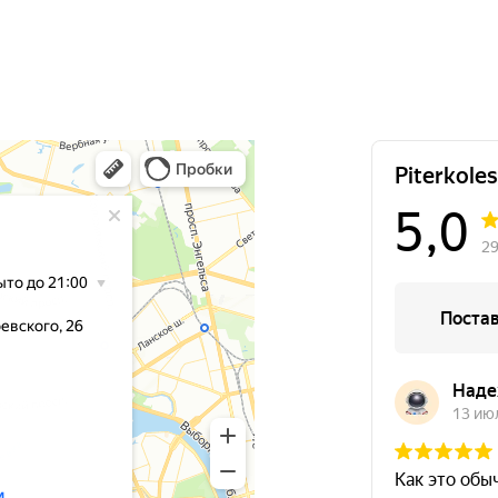
8500
за 2 шт.