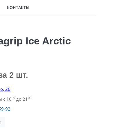
КОНТАКТЫ
rip Ice Arctic
за 2 шт.
о, 26
00
00
 с 10
до 21
59-92
m