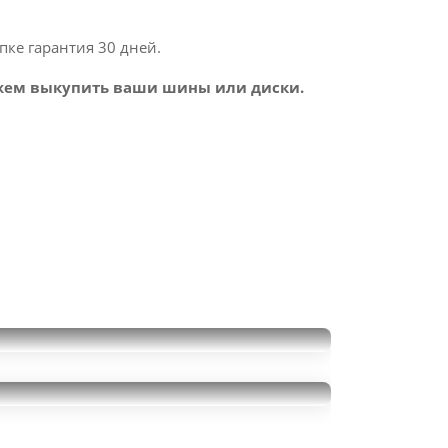
пке гарантия 30 дней.
ем выкупить ваши шины или диски.
Pirelli Ice Zero 2
245/45R19
Michelin Primacy 3
32000
за 4 шт.
245/45R19