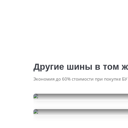
Другие шины в том ж
Экономия до 60% стоимости при покупке БУ
Continental
PremiumContact 6
Pirelli P Zero
245/45R19
15000
245/45R19
за 2 шт.