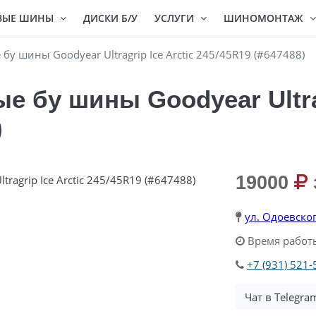
ВЫЕ ШИНЫ
ДИСКИ Б/У
УСЛУГИ
ШИНОМОНТАЖ
 шины Goodyear Ultragrip Ice Arctic 245/45R19 (#647488)
 бу шины Goodyear Ultrag
)
19000
ул. Одоевског
Время работы
+7 (931) 521-
Чат в Telegra