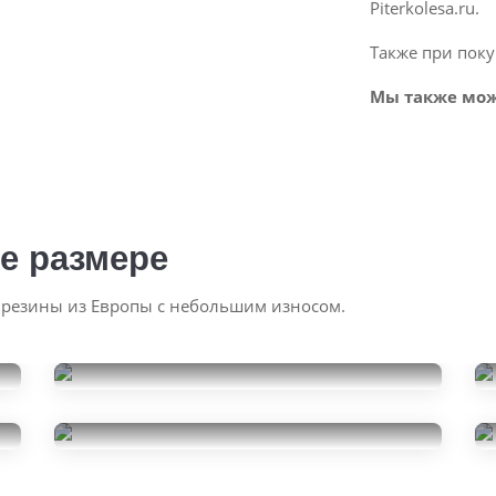
Piterkolesa.ru.
Также при поку
Мы также мож
е размере
 резины из Европы с небольшим износом.
Pirelli Ice Zero 2
245/45R19
6500
Pirelli Ice Zero
за 1 шт.
245/45R19