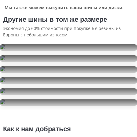
Мы также можем выкупить ваши шины или диски.
Другие шины в том же размере
Экономия до 60% стоимости при покупке БУ резины из
Европы с небольшим износом.
Pirelli Powergy
235/55R19
Atlas Batman A51 SUV
16000
за 4 шт.
235/55R19
Atlas Batman A51 SUV
5500
за 1 шт.
235/55R19
Triangle AdvanteX SUV TR259
19999
за 4 шт.
235/55R19
Continental ContiSportContact 5
12000
за 2 шт.
235/55R19
Wanli AS028
20000
за 4 шт.
235/55R19
10000
за 4 шт.
Как к нам добраться