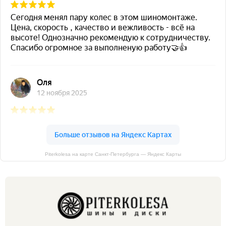
Piterkolesa на карте Санкт‑Петербурга — Яндекс Карты