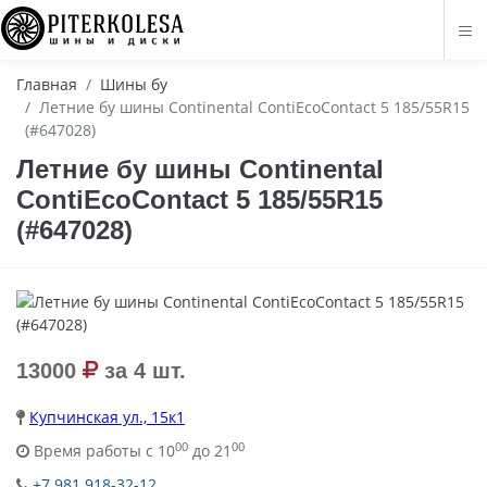
Главная
Шины бу
Летние бу шины Continental ContiEcoContact 5 185/55R15
(#647028)
Летние бу шины Continental
ContiEcoContact 5 185/55R15
(#647028)
13000
за 4 шт.
Купчинская ул., 15к1
00
00
Время работы с 10
до 21
+7 981 918-32-12