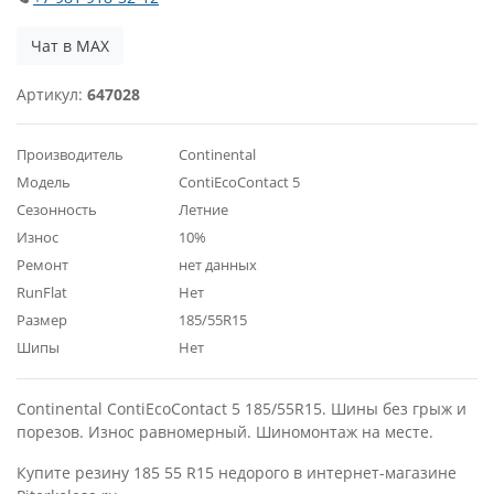
Чат в MAX
Артикул:
647028
Производитель
Continental
Модель
ContiEcoContact 5
Сезонность
Летние
Износ
10%
Ремонт
нет данных
RunFlat
Нет
Размер
185/55R15
Шипы
Нет
Continental ContiEcoContact 5 185/55R15. Шины без грыж и
порезов. Износ равномерный. Шиномонтаж на месте.
Купите резину 185 55 R15 недорого в интернет-магазине