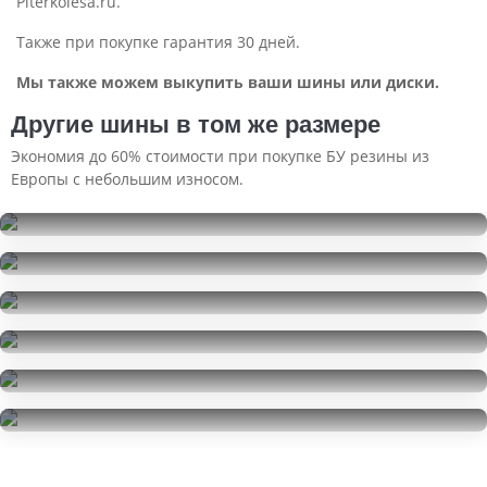
Piterkolesa.ru.
Также при покупке гарантия 30 дней.
Мы также можем выкупить ваши шины или диски.
Другие шины в том же размере
Экономия до 60% стоимости при покупке БУ резины из
Европы с небольшим износом.
Formula Ice
185/55R15
Goodyear EfficientGrip Performance
22000
за 4 шт.
185/55R15
Formula Ice
5000
за 2 шт.
185/55R15
Goodyear EfficientGrip Performance
12500
за 4 шт.
185/55R15
Satoya Doro S-63
2500
за 1 шт.
185/55R15
Satoya Doro S-63
6500
за 2 шт.
185/55R15