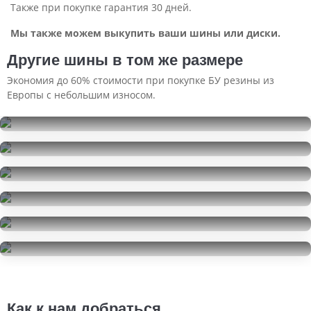
Также при покупке гарантия 30 дней.
Мы также можем выкупить ваши шины или диски.
Другие шины в том же размере
Экономия до 60% стоимости при покупке БУ резины из
Европы с небольшим износом.
Continental ContiSportContact 5
255/45R19
Hankook Ventus S1 EVO 2 SUV K117A
16000
за 4 шт.
255/45R19
Pirelli Scorpion Verde
6500
за 1 шт.
255/45R19
Pirelli Scorpion
14000
за 2 шт.
255/45R19
Bridgestone Alenza 001
27000
за 4 шт.
255/45R19
Bridgestone Alenza 001
16000
за 2 шт.
255/45R19
32000
за 4 шт.
Как к нам добраться