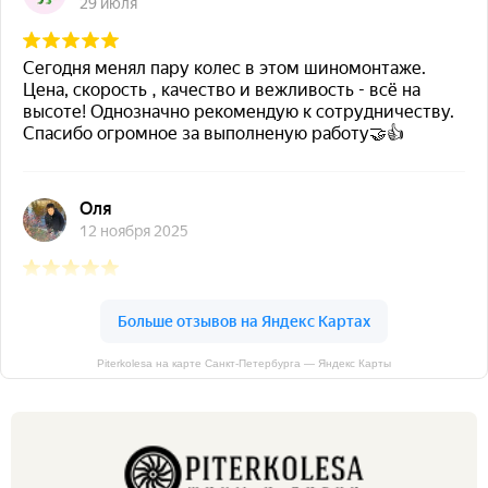
Piterkolesa на карте Санкт‑Петербурга — Яндекс Карты