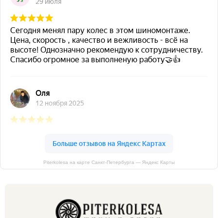
Piterkolesa на карте Санкт‑Петербурга — Яндекс Карты