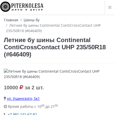
Главная
Шины бу
Летние бу шины Continental ContiCrossContact UHP
235/50R18 (#646409)
Летние бу шины Continental
ContiCrossContact UHP 235/50R18
(#646409)
10000
за 2 шт.
ул. Ушинского, 5к1
00
00
Время работы с 10
до 21
+7 981 141-67-82