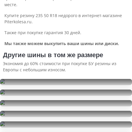
месте.
Купите резину 235 50 R18 недорого в интернет-магазине
Piterkolesa.ru.
Также при покупке гарантия 30 дней.
Мы также можем выкупить ваши шины или диски.
Другие шины в том же размере
Экономия до 60% стоимости при покупке БУ резины из
Европы с небольшим износом.
Ikon Tyres Nordman SZ2
235/50R18
Bridgestone Dueler H/P Sport
3500
за 1 шт.
235/50R18
Nexen N Fera RU1
12000
за 4 шт.
235/50R18
Continental ContiSportContact 5
11000
за 2 шт.
235/50R18
Dunlop SP QuattroMaxx