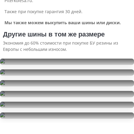
Piterkolesa.ru.
Также при покупке гарантия 30 дней.
Мы также можем выкупить ваши шины или диски.
Другие шины в том же размере
Экономия до 60% стоимости при покупке БУ резины из
Европы с небольшим износом.
Pirelli Scorpion Verde
255/40R20
Hankook Ventus S1 Evo2 SUV K117A
13000
за 2 шт.
255/40R20
Pirelli Powergy
35000
за 4 шт.
255/40R20
Pirelli Powergy
8000
за 1 шт.
255/40R20
Pirelli Powergy
16000
за 2 шт.
255/40R20
Pirelli P Zero
22000
за 4 шт.
255/40R20