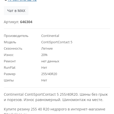
Чат в MAX
Артикул:
646304
Производитель
Continental
Модель
ContiSportContact 5
Сезонность
Летние
Износ
20%
Ремонт
нет данных
RunFlat
Нет
Размер
255/40R20
Шипы
Нет
Continental ContiSportContact 5 255/40R20. Шины без грыж
и порезов. Износ равномерный. Шиномонтаж на месте.
Купите резину 255 40 R20 недорого в интернет-магазине