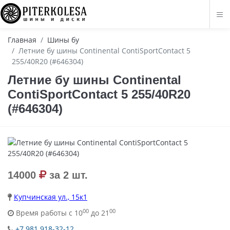
Главная
Шины бу
Летние бу шины Continental ContiSportContact 5
255/40R20 (#646304)
Летние бу шины Continental
ContiSportContact 5 255/40R20
(#646304)
14000
за 2 шт.
Купчинская ул., 15к1
00
00
Время работы с 10
до 21
+7 981 918-32-12