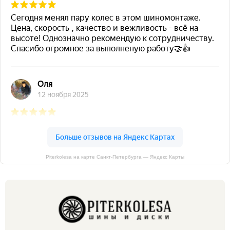
Piterkolesa на карте Санкт‑Петербурга — Яндекс Карты