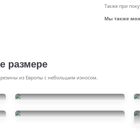
Также при поку
Мы также мож
е размере
 резины из Европы с небольшим износом.
Continental
ExtremeContact DWS
Yokohama Advan Sport
275/35R19
19000
V105
за 2 шт.
275/35R19