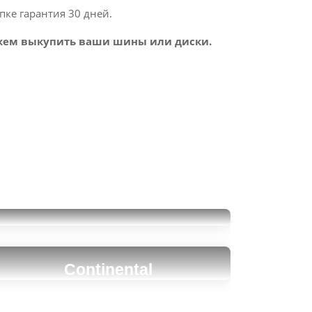
пке гарантия 30 дней.
ем выкупить ваши шины или диски.
Pirelli Winter SottoZero 3
275/35R19
16000
Continental
за 2 шт.
ContiWinterContact TS
860S