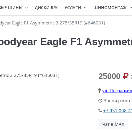
ВЫЕ ШИНЫ
ДИСКИ Б/У
УСЛУГИ
ШИНОМОНТАЖ
ear Eagle F1 Asymmetric 3 275/35R19 (#646031)
odyear Eagle F1 Asymmetr
25000
ул. Погранич
Время работы
+7 931 008-4
Чат в MAX