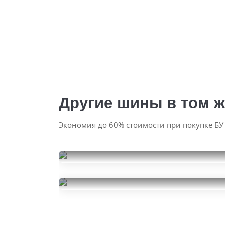
Другие шины в том ж
Экономия до 60% стоимости при покупке БУ
Bridgestone Potenza S001
275/35R19
Pirelli Cinturato P7
7000
за 1 шт.
275/35R19
3000
за 1 шт.