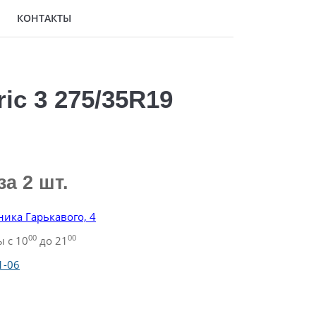
КОНТАКТЫ
ic 3 275/35R19
за 2 шт.
ника Гарькавого, 4
00
00
 с 10
до 21
1-06