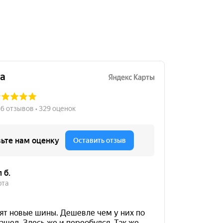
275/35R19
13000
за 2 шт.