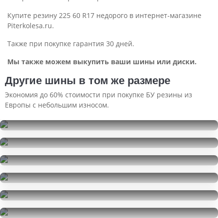
Купите резину 225 60 R17 недорого в интернет-магазине
Piterkolesa.ru.
Также при покупке гарантия 30 дней.
Мы также можем выкупить ваши шины или диски.
Другие шины в том же размере
Экономия до 60% стоимости при покупке БУ резины из
Европы с небольшим износом.
Kumho WinterCraft Ice WI32
225/60R17
Viatti Bosco Nordico
39999
за 4 шт.
225/60R17
Cordiant Comfort 2 SUV
18000
за 4 шт.
225/60R17
Roadstone Eurovis HP02
13000
за 4 шт.
225/60R17
Goodyear Ultra Grip Ice SUV
18000
за 4 шт.
225/60R17