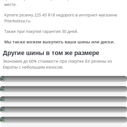
месте.
Купите резину 225 45 R18 недорого в интернет-магазине
Piterkolesa.ru.
Также при покупке гарантия 30 дней.
Мы также можем выкупить ваши шины или диски.
Другие шины в том же размере
Экономия до 60% стоимости при покупке БУ резины из
Европы с небольшим износом.
Kumho WinterCraft Ice WI32
225/45R18
Gislaved Nord Frost 200
48000
за 4 шт.
225/45R18
Continental EcoContact 6
17500
за 4 шт.
225/45R18
Michelin X-Ice North 4
4000
за 1 шт.
225/45R18
Michelin X-Ice North 4