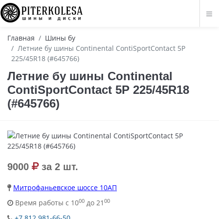
Главная
Шины бу
Летние бу шины Continental ContiSportContact 5P
225/45R18 (#645766)
Летние бу шины Continental
ContiSportContact 5P 225/45R18
(#645766)
9000
за 2 шт.
Митрофаньевское шоссе 10АП
00
00
Время работы с 10
до 21
+7 812 981-66-50