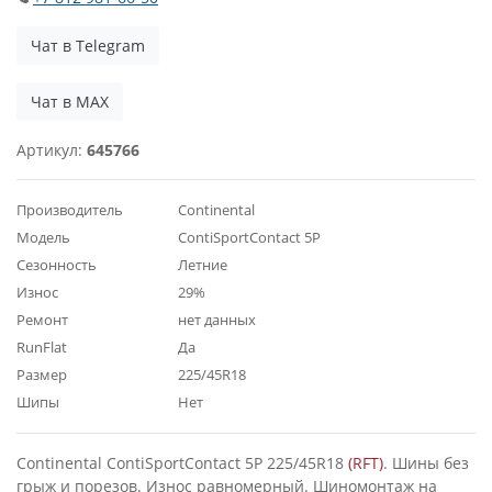
Чат в Telegram
Чат в MAX
Артикул:
645766
Производитель
Continental
Модель
ContiSportContact 5P
Сезонность
Летние
Износ
29%
Ремонт
нет данных
RunFlat
Да
Размер
225/45R18
Шипы
Нет
Continental ContiSportContact 5P 225/45R18
(RFT)
. Шины без
грыж и порезов. Износ равномерный. Шиномонтаж на