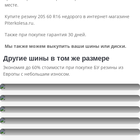
месте.
Купите резину 205 60 R16 недорого в интернет-магазине
Piterkolesa.ru.
Также при покупке гарантия 30 дней.
Мы также можем выкупить ваши шины или диски.
Другие шины в том же размере
Экономия до 60% стоимости при покупке БУ резины из
Европы с небольшим износом.
Kumho WinterCraft Ice WI32
205/60R16
Viatti Brina Nordico V-522
27000
за 4 шт.
205/60R16
Laufenn S Fit EQ+
8000
за 4 шт.
205/60R16
Hankook kinergy eco 2 k435
2000
за 1 шт.
205/60R16
Hankook kinergy eco 2 k435