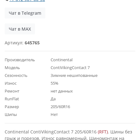
Чат в Telegram
Чат в MAX
Артикул:
645765
Производитель
Continental
Модель
ContiVikingContact 7
Сезонность
Зимние нешипованные
Износ
55%
Ремонт
нет данных
RunFlat
Да
Размер
205/60R16
Шипы
Нет
Continental ContiVikingContact 7 205/60R16
(RFT)
. Шины без
грыж и порезов. Износ равномерный. Шиномонтаж на