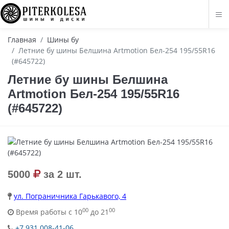
Главная
Шины бу
Летние бу шины Белшина Artmotion Бел-254 195/55R16
(#645722)
Летние бу шины Белшина
Artmotion Бел-254 195/55R16
(#645722)
5000
за 2 шт.
ул. Пограничника Гарькавого, 4
00
00
Время работы с 10
до 21
+7 931 008-41-06