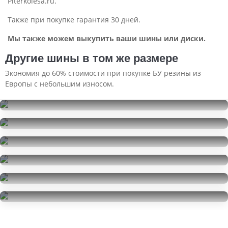
Piterkolesa.ru.
Также при покупке гарантия 30 дней.
Мы также можем выкупить ваши шины или диски.
Другие шины в том же размере
Экономия до 60% стоимости при покупке БУ резины из
Европы с небольшим износом.
Hankook Winter I'Pike W409
195/55R16
Hankook Winter I'Pike RS W419
1500
за 1 шт.
195/55R16
Pirelli Cinturato P1
7000
за 2 шт.
195/55R16
Pirelli Cinturato P1
7000
за 2 шт.
195/55R16
Pirelli Cinturato P1 Verde
14000
за 4 шт.
195/55R16
Nokian Tyres Hakkapeliitta 9
12000
за 4 шт.
195/55R16