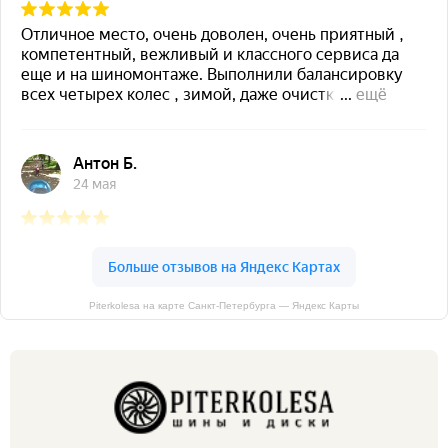
Piterkolesa на карте Санкт‑Петербурга — Яндекс Карты