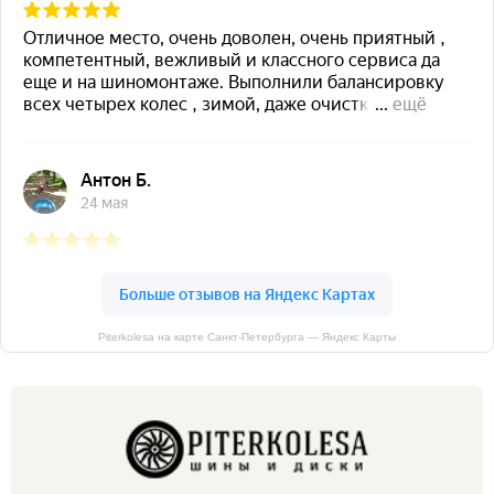
Piterkolesa на карте Санкт‑Петербурга — Яндекс Карты