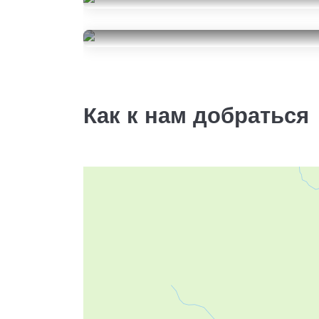
Goodyear EfficientGrip
Performance
Satoya Doro S-63
185/55R15
5000
185/55R15
за 2 шт.
6500
за 2 шт.
Как к нам добраться