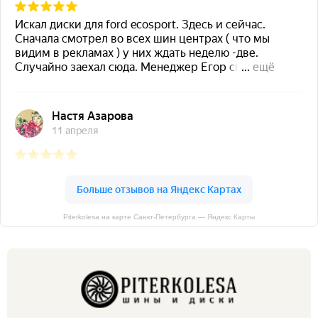
Piterkolesa на карте Санкт‑Петербурга — Яндекс Карты