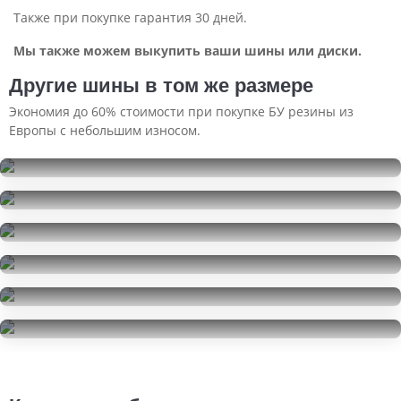
Также при покупке гарантия 30 дней.
Мы также можем выкупить ваши шины или диски.
Другие шины в том же размере
Экономия до 60% стоимости при покупке БУ резины из
Европы с небольшим износом.
Ikon Tyres Autograph Eco C3
195/70R15
Ikon Tyres Autograph Eco C3
10000
за 2 шт.
195/70R15
Point S Summerstar 3 Van
18000
за 4 шт.
195/70R15
Hankook Vantra LT
14000
за 4 шт.
195/70R15
Hankook Vantra LT
7000
за 2 шт.
195/70R15
Ecovision WV-06
3500
за 1 шт.
195/70R15
17000
за 4 шт.