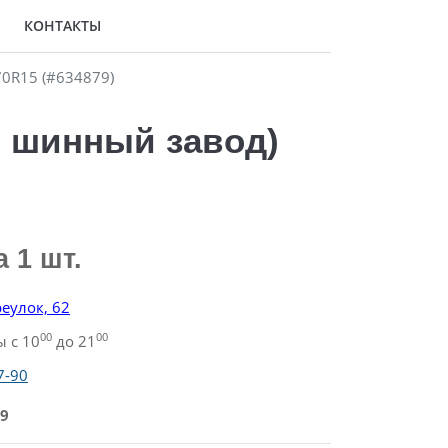
КОНТАКТЫ
0R15 (#634879)
 шинный завод)
а 1 шт.
еулок, 62
00
00
 с 10
до 21
7-90
9