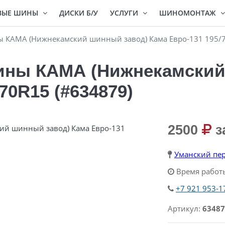
ВЫЕ ШИНЫ
ДИСКИ Б/У
УСЛУГИ
ШИНОМОНТАЖ
ы КАМА (Нижнекамский шинный завод) Кама Евро-131 195/7
ины КАМА (Нижнекамский
70R15 (#634879)
2500
з
Уманский пер
Время работы
+7 921 953-1
Артикул:
63487