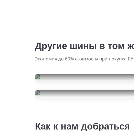
Другие шины в том ж
Экономия до 60% стоимости при покупке БУ
Ikon Tyres Autograph Eco
C3
Hankook Vantra LT
195/70R15
10000
195/70R15
за 2 шт.
7000
за 2 шт.
Как к нам добраться