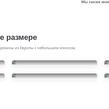
Мы также мож
е размере
 резины из Европы с небольшим износом.
Ikon Tyres Autograph Eco
C3
Hankook Vantra LT
195/70R15
18000
195/70R15
за 4 шт.
3500
за 1 шт.