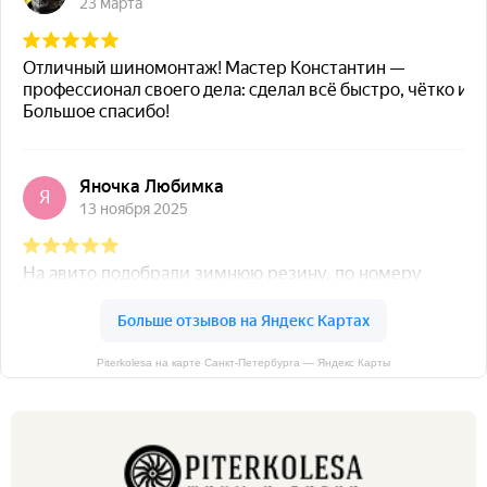
Piterkolesa на карте Санкт‑Петербурга — Яндекс Карты