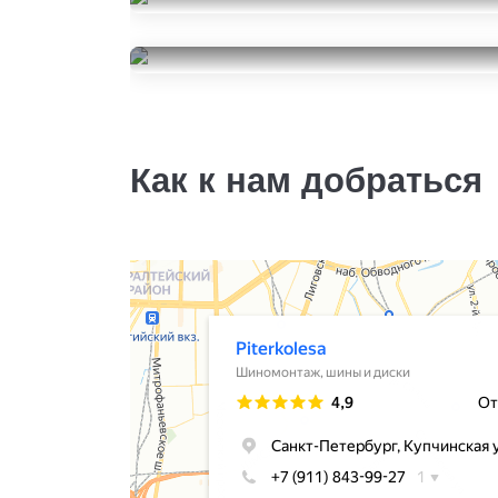
Continental IceContact 2
235/55R18
Cooper Evolution CTT
12500
за 2 шт.
235/55R18
14000
за 4 шт.
Как к нам добраться