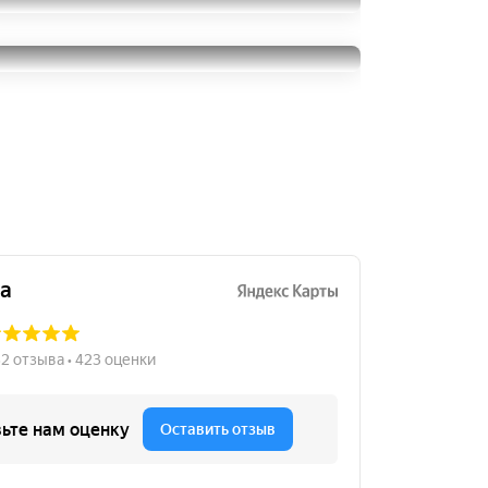
Cooper Evolution CTT
235/55R18
Cooper Evolution CTT
7500
за 2 шт.
235/55R18
4000
за 1 шт.