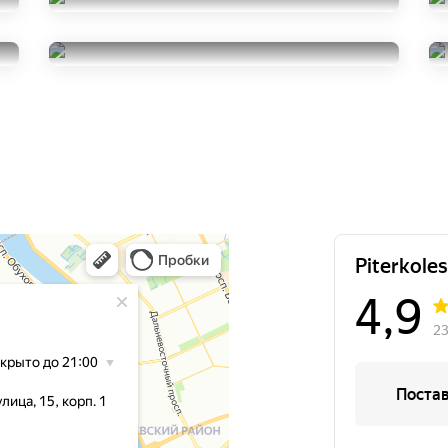
Continental IceContact 2
235/55R18
Yokohama BluEarth AE50
25000
за 4 шт.
235/55R18
5000
за 1 шт.