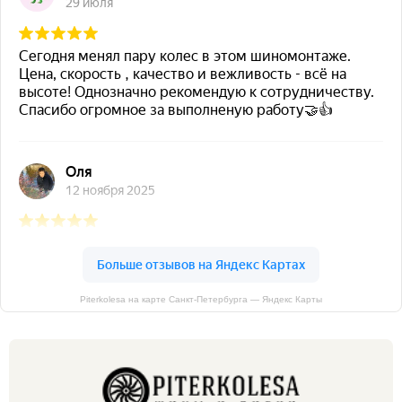
Piterkolesa на карте Санкт‑Петербурга — Яндекс Карты