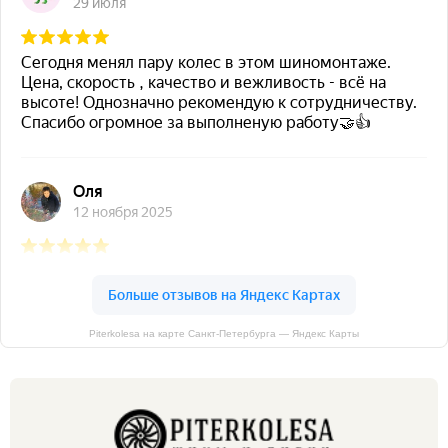
Piterkolesa на карте Санкт‑Петербурга — Яндекс Карты