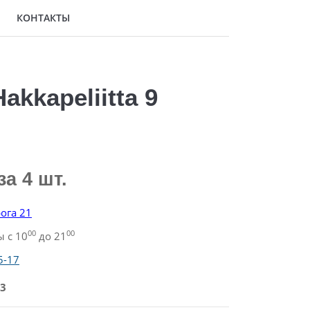
КОНТАКТЫ
kkapeliitta 9
за 4 шт.
ога 21
00
00
 с 10
до 21
5-17
3