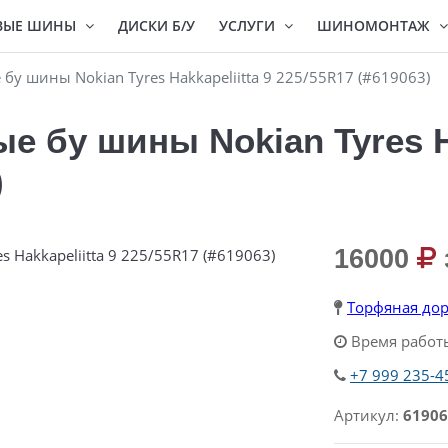
ВЫЕ ШИНЫ
ДИСКИ Б/У
УСЛУГИ
ШИНОМОНТАЖ
у шины Nokian Tyres Hakkapeliitta 9 225/55R17 (#619063)
 бу шины Nokian Tyres Ha
)
16000
Торфяная дор
Время работы
+7 999 235-4
Артикул:
61906