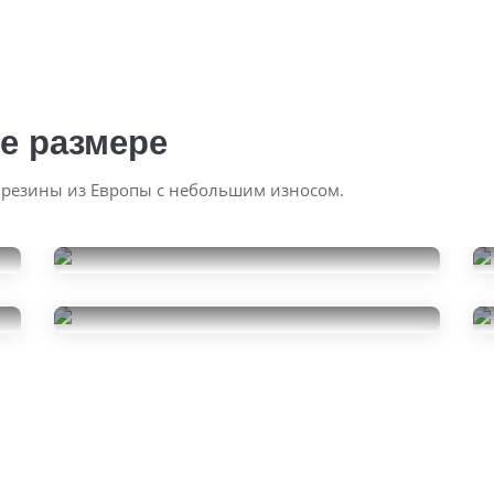
е размере
 резины из Европы с небольшим износом.
Formula Ice
225/55R17
Kumho Ecowing ES31
18500
за 4 шт.
225/55R17
19000
за 4 шт.