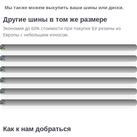
Мы также можем выкупить ваши шины или диски.
Другие шины в том же размере
Экономия до 60% стоимости при покупке БУ резины из
Европы с небольшим износом.
Michelin X-Ice North 4
245/40R18
Sailun Atrezzo ZSR2
23000
за 4 шт.
245/40R18
Sailun Ice Blazer Alpine EVO1
6000
за 2 шт.
245/40R18
Continental ContiSportContact 5
5000
за 1 шт.
245/40R18
Hankook Ventus S1 Evo 2 K117
13000
за 2 шт.
245/40R18
Bridgestone Potenza S001
11000
за 2 шт.
245/40R18
12000
за 2 шт.
Как к нам добраться