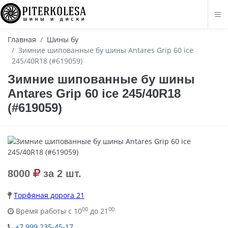
Главная
Шины бу
Зимние шипованные бу шины Antares Grip 60 ice
245/40R18 (#619059)
Зимние шипованные бу шины
Antares Grip 60 ice 245/40R18
(#619059)
8000
за 2 шт.
Торфяная дорога 21
00
00
Время работы с 10
до 21
+7 999 235-45-17