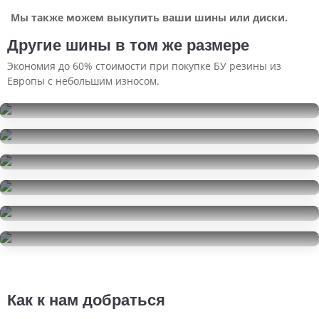
Мы также можем выкупить ваши шины или диски.
Другие шины в том же размере
Экономия до 60% стоимости при покупке БУ резины из
Европы с небольшим износом.
Roadstone Winguard WinSpike
205/55R16
Matador MP 47 Hectorra 3
10000
за 4 шт.
205/55R16
Hankook Winter I'Pike RS2 W429
5000
за 2 шт.
205/55R16
Pirelli Ice Zero
15000
за 4 шт.
205/55R16
Nokian Tyres Nordman 5
7500
за 2 шт.
205/55R16
Bridgestone Turanza T001
17000
за 4 шт.
205/55R16
6000
за 4 шт.
Как к нам добраться