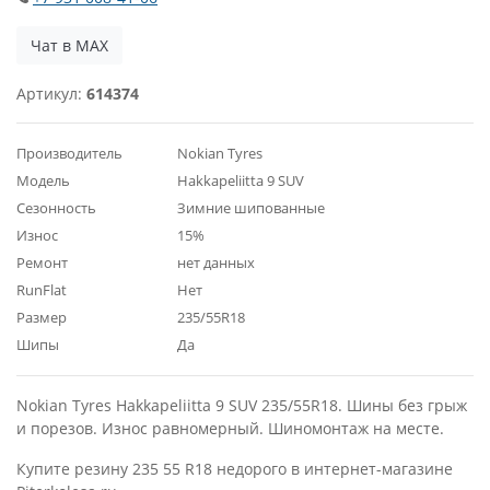
Чат в MAX
Артикул:
614374
Производитель
Nokian Tyres
Модель
Hakkapeliitta 9 SUV
Сезонность
Зимние шипованные
Износ
15%
Ремонт
нет данных
RunFlat
Нет
Размер
235/55R18
Шипы
Да
Nokian Tyres Hakkapeliitta 9 SUV 235/55R18. Шины без грыж
и порезов. Износ равномерный. Шиномонтаж на месте.
Купите резину 235 55 R18 недорого в интернет-магазине