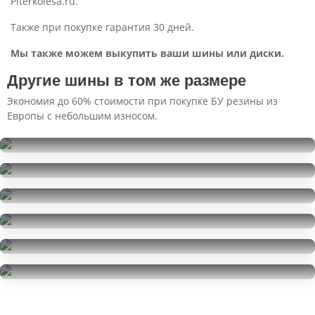
Piterkolesa.ru.
Также при покупке гарантия 30 дней.
Мы также можем выкупить ваши шины или диски.
Другие шины в том же размере
Экономия до 60% стоимости при покупке БУ резины из
Европы с небольшим износом.
Continental IceContact 2
235/55R18
Continental IceContact 2
12500
за 2 шт.
235/55R18
Cooper Evolution CTT
25000
за 4 шт.
235/55R18
Cooper Evolution CTT
7500
за 2 шт.
235/55R18
Yokohama BluEarth AE50
14000
за 4 шт.
235/55R18
Cooper Evolution CTT
5000
за 1 шт.
235/55R18