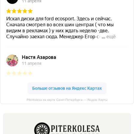
Piterkolesa на карте Санкт‑Петербурга — Яндекс Карты