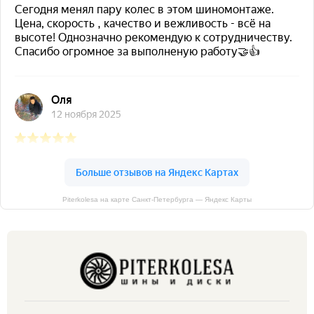
Piterkolesa на карте Санкт‑Петербурга — Яндекс Карты