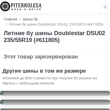
Главная
Шины бу
Летние бу шины Doublestar DSU02 235/55R19 (#611805)
Летние бу шины Doublestar DSU02
235/55R19 (#611805)
Этот товар зарезервирован
Другие шины в том же размере
Экономия до 60% стоимости при покупке БУ резины из
Европы с небольшим износом.
Falken Azenis FK453CC
235/55R19
Pirelli Powergy
3000
за 1 шт.