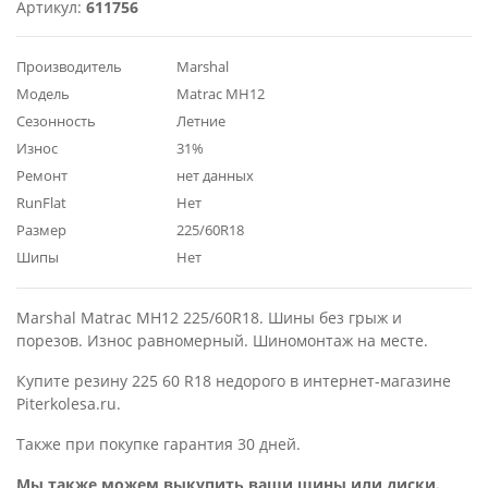
Артикул:
611756
Производитель
Marshal
Модель
Matrac MH12
Сезонность
Летние
Износ
31%
Ремонт
нет данных
RunFlat
Нет
Размер
225/60R18
Шипы
Нет
Marshal Matrac MH12 225/60R18. Шины без грыж и
порезов. Износ равномерный. Шиномонтаж на месте.
Купите резину 225 60 R18 недорого в интернет-магазине
Piterkolesa.ru.
Также при покупке гарантия 30 дней.
Мы также можем выкупить ваши шины или диски.