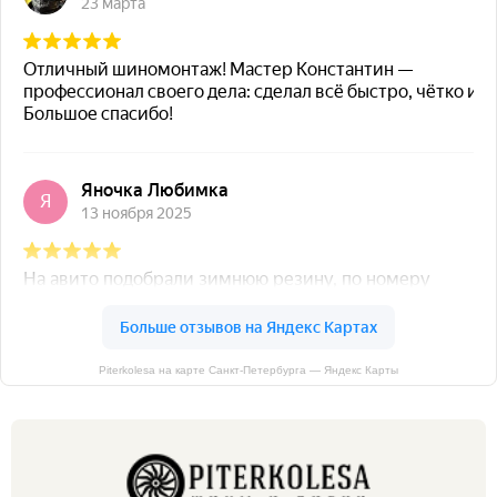
Piterkolesa на карте Санкт‑Петербурга — Яндекс Карты